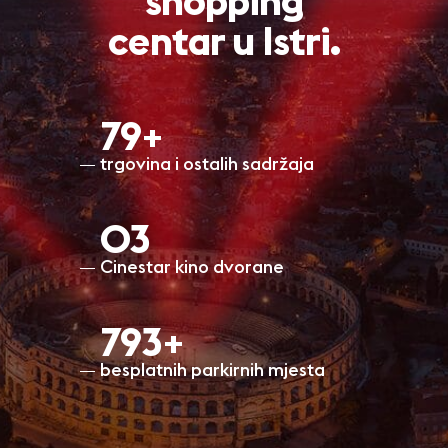
shopping
centar u Istri.
80+
trgovina i ostalih sadržaja
O3
Cinestar kino dvorane
797+
besplatnih parkirnih mjesta