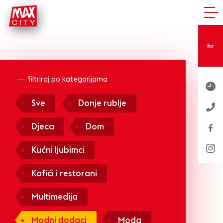
hr
filtriraj po kategorijama
Sve
Donje rublje
Djeca
Dom
Kućni ljubimci
Kafići i restorani
Multimedija
Modni dodaci
Moda