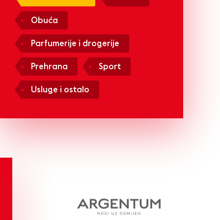
Obuća
Parfumerije i drogerije
Prehrana
Sport
Usluge i ostalo