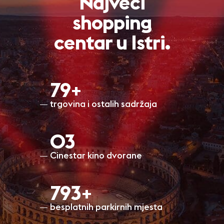
Najveći
shopping
centar u Istri.
80+
trgovina i ostalih sadržaja
O3
Cinestar kino dvorane
798+
besplatnih parkirnih mjesta