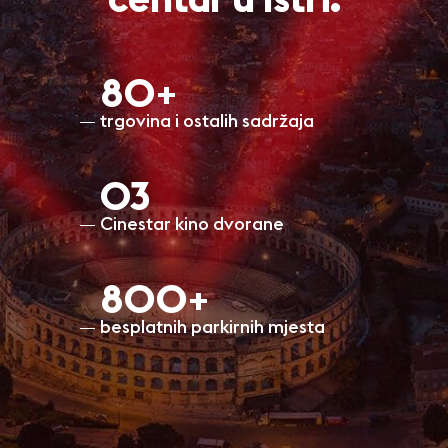
centar u Istri.
80+
trgovina i ostalih sadržaja
O3
Cinestar kino dvorane
800+
besplatnih parkirnih mjesta