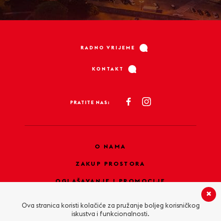
RADNO VRIJEME
KONTAKT
PRATITE NAS:
O NAMA
ZAKUP PROSTORA
OGLAŠAVANJE I PROMOCIJE
PRAVILA PRIVATNOSTI
Ova stranica koristi kolačiće za pružanje boljeg korisničkog
iskustva i funkcionalnosti.
KOLAČIĆI