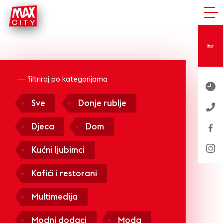
hr
filtriraj po kategorijama
Sve
Donje rublje
Djeca
Dom
Kućni ljubimci
Kafići i restorani
Multimedija
Modni dodaci
Moda