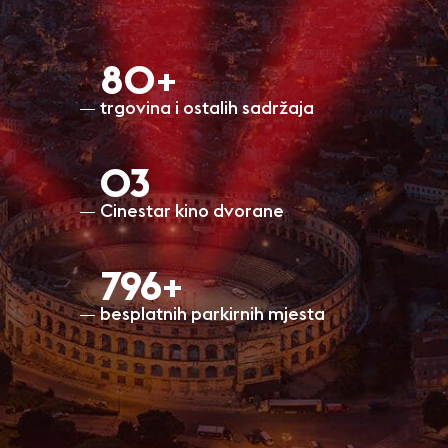
80+
trgovina i ostalih sadržaja
O3
Cinestar kino dvorane
798+
besplatnih parkirnih mjesta