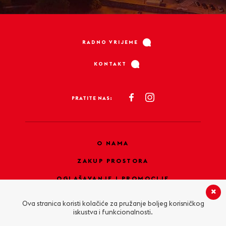
RADNO VRIJEME
KONTAKT
PRATITE NAS:
O NAMA
ZAKUP PROSTORA
OGLAŠAVANJE I PROMOCIJE
PRAVILA PRIVATNOSTI
Ova stranica koristi kolačiće za pružanje boljeg korisničkog
iskustva i funkcionalnosti.
KOLAČIĆI