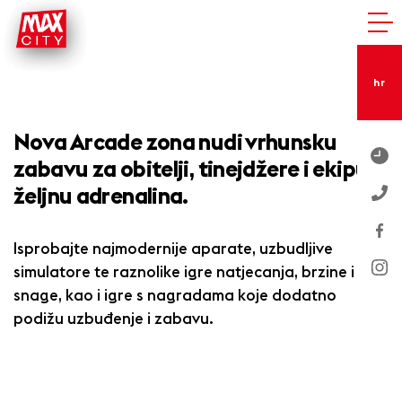
hr
Nova Arcade zona nudi vrhunsku
zabavu za obitelji, tinejdžere i ekipu
željnu adrenalina.
Isprobajte najmodernije aparate, uzbudljive
simulatore te raznolike igre natjecanja, brzine i
snage, kao i igre s nagradama koje dodatno
podižu uzbuđenje i zabavu.