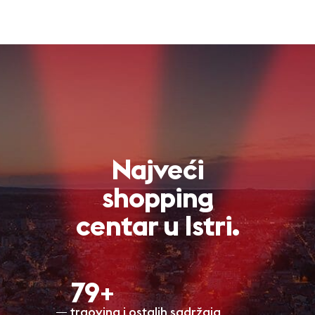
Najveći
shopping
centar u Istri.
80+
trgovina i ostalih sadržaja