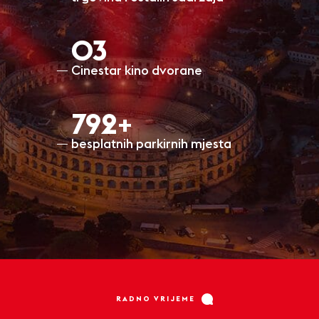
O3
Cinestar kino dvorane
797+
besplatnih parkirnih mjesta
RADNO VRIJEME