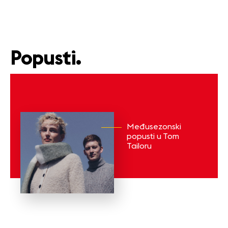
Popusti.
Međusezonski
popusti u Tom
Tailoru