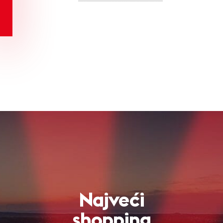
Najveći
shopping