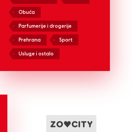
Obuća
Parfumerije i drogerije
Prehrana
Sport
Usluge i ostalo