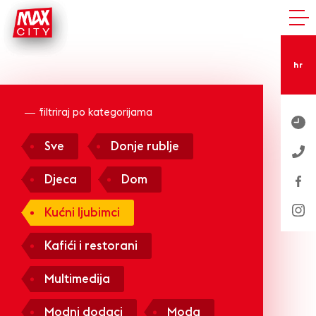
hr
filtriraj po kategorijama
Sve
Donje rublje
Djeca
Dom
Kućni ljubimci
Kafići i restorani
Multimedija
Modni dodaci
Moda