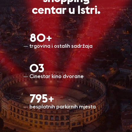
centar u Istri.
80+
trgovina i ostalih sadržaja
O3
Cinestar kino dvorane
798+
besplatnih parkirnih mjesta