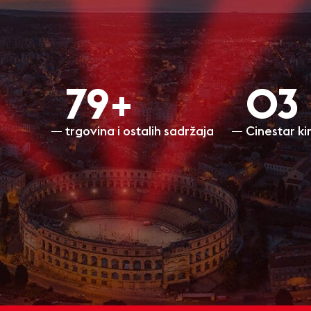
80+
O3
trgovina i ostalih sadržaja
Cinestar k