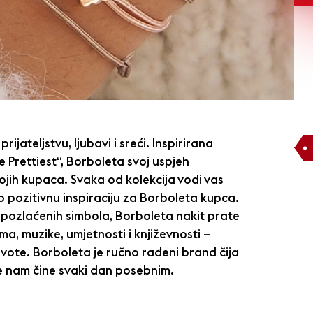
rijateljstvu, ljubavi i sreći. Inspirirana
 Prettiest“, Borboleta svoj uspjeh
ojih kupaca. Svaka od kolekcija vodi vas
o pozitivnu inspiraciju za Borboleta kupca.
i pozlaćenih simbola, Borboleta nakit prate
lma, muzike, umjetnosti i književnosti –
še živote. Borboleta je ručno rađeni brand čija
je nam čine svaki dan posebnim.