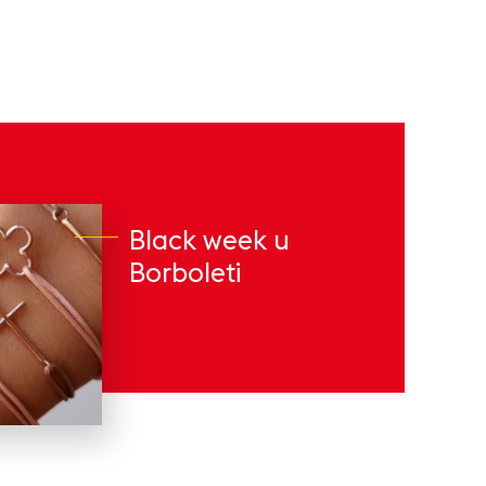
Black week u
Borboleti