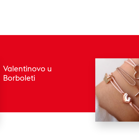
Valentinovo u
Borboleti