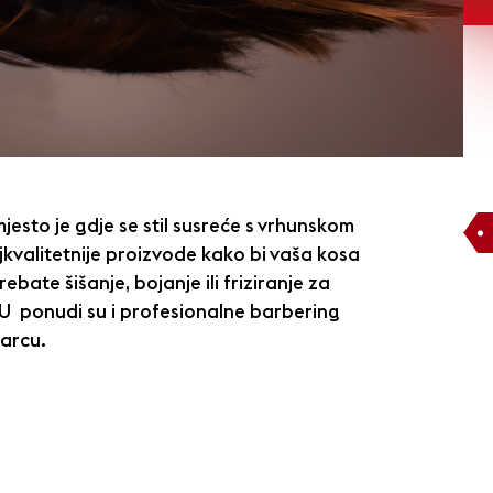
mjesto je gdje se stil susreće s vrhunskom
jkvalitetnije proizvode kako bi vaša kosa
ebate šišanje, bojanje ili friziranje za
 U ponudi su i profesionalne barbering
arcu.