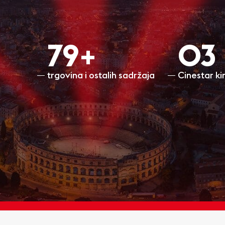
80+
O3
trgovina i ostalih sadržaja
Cinestar k