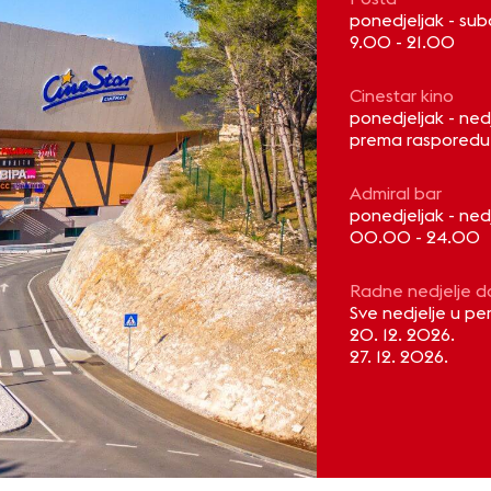
ponedjeljak - su
9.00 - 21.00
Cinestar kino
ponedjeljak - ned
prema rasporedu 
Admiral bar
ponedjeljak - ned
00.00 - 24.00
Radne nedjelje d
Sve nedjelje u per
20. 12. 2026.
27. 12. 2026.