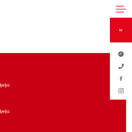
hr
jelja
jelja