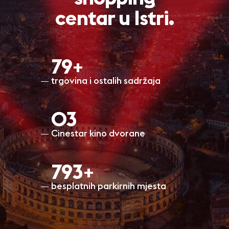
centar u Istri.
80+
trgovina i ostalih sadržaja
O3
Cinestar kino dvorane
798+
besplatnih parkirnih mjesta