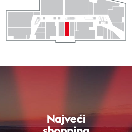
Najveći
shopping