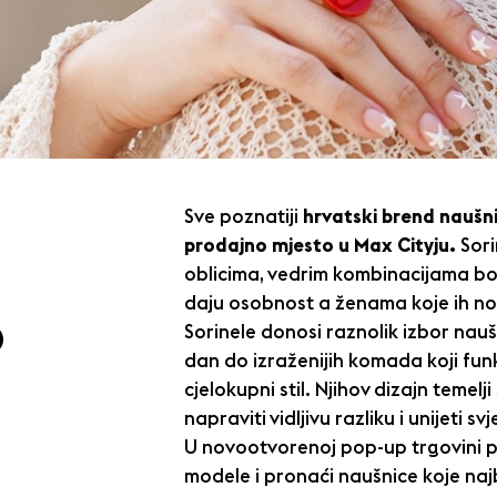
Sve poznatiji
hrvatski brend naušni
prodajno mjesto u Max Cityju.
Sori
oblicima, vedrim kombinacijama bo
daju osobnost a ženama koje ih n
o
Sorinele donosi raznolik izbor nau
dan do izraženijih komada koji fun
cjelokupni stil. Njihov dizajn temel
napraviti vidljivu razliku i unijeti 
U novootvorenoj pop-up trgovini pos
modele i pronaći naušnice koje naj