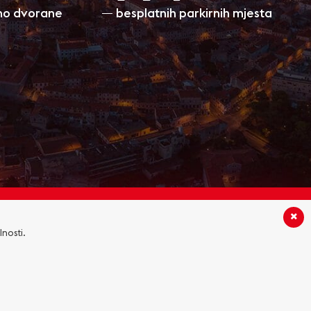
ino dvorane
besplatnih parkirnih mjesta
PRATITE NAS:
lnosti.
ROMOCIJE
PRAVILA PRIVATNOSTI
KOLAČIĆI