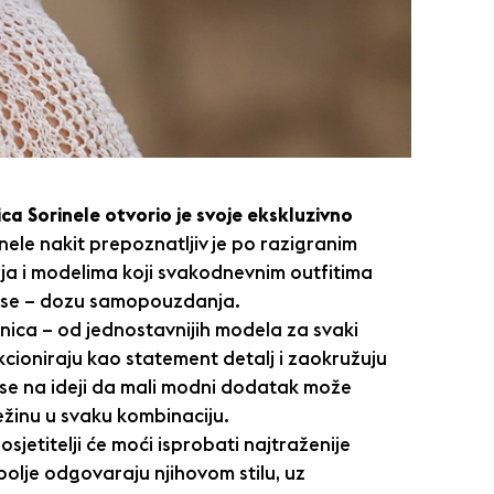
ca Sorinele otvorio je svoje ekskluzivno
nele nakit prepoznatljiv je po razigranim
ja i modelima koji svakodnevnim outfitima
ose – dozu samopouzdanja.
šnica – od jednostavnijih modela za svaki
kcioniraju kao statement detalj i zaokružuju
ji se na ideji da mali modni dodatak može
svježinu u svaku kombinaciju.
jetitelji će moći isprobati najtraženije
bolje odgovaraju njihovom stilu, uz