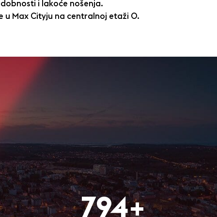
dobnosti i lakoće nošenja.
 u Max Cityju na centralnoj etaži O.
800+