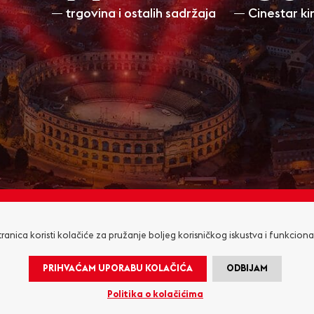
trgovina i ostalih sadržaja
Cinestar k
RADNO VRIJEME
KONTAKT
ranica koristi kolačiće za pružanje boljeg korisničkog iskustva i funkciona
PRIHVAĆAM UPORABU KOLAČIĆA
ODBIJAM
O NAMA
ZAKUP PROSTORA
OGLAŠAVANJE I P
Politika o kolačićima