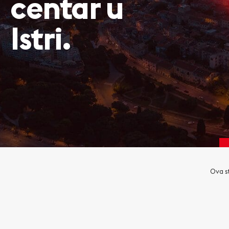
centar u
Istri.
Ova st