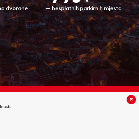
ino dvorane
besplatnih parkirnih mjesta
PRATITE NAS:
lnosti.
ROMOCIJE
PRAVILA PRIVATNOSTI
KOLAČIĆI