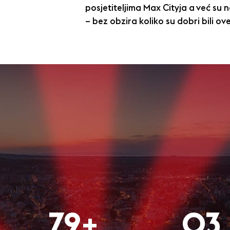
posjetiteljima Max Cityja a već su n
– bez obzira koliko su dobri bili ov
80+
O3