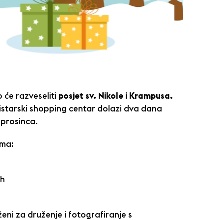
o će razveseliti
posjet sv. Nikole i Krampusa.
i istarski shopping centar dolazi dva dana
 prosinca.
ima:
9h
ženi za druženje i fotografiranje s