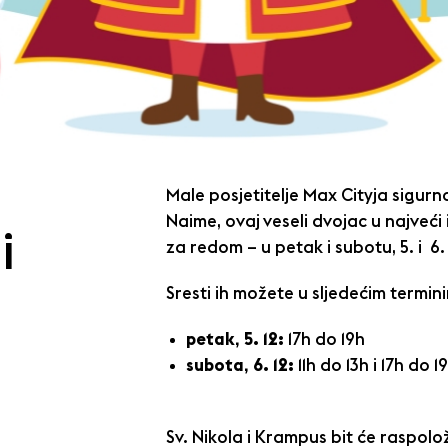
Male posjetitelje Max Cityja sigurn
Naime, ovaj veseli dvojac u najveć
i
za redom – u petak i subotu, 5. i 6.
Sresti ih možete u sljedećim termin
petak, 5. 12:
17h do 19h
subota, 6. 12:
11h do 13h i 17h do 1
Sv. Nikola i Krampus bit će raspolo