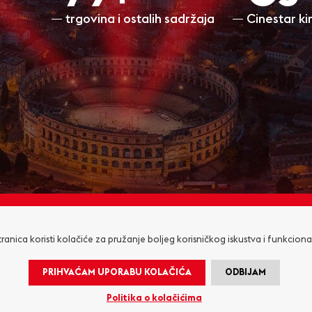
trgovina i ostalih sadržaja
Cinestar k
RADNO VRIJEME
KONTAKT
ranica koristi kolačiće za pružanje boljeg korisničkog iskustva i funkciona
PRIHVAĆAM UPORABU KOLAČIĆA
ODBIJAM
O NAMA
ZAKUP PROSTORA
OGLAŠAVANJE I P
Politika o kolačićima