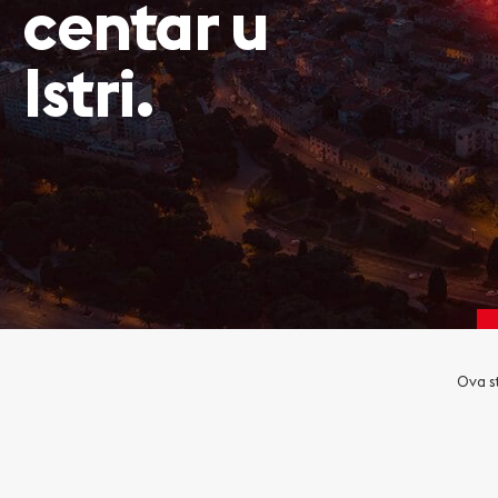
centar u
Istri.
Ova st