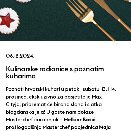
06.12.2024.
Kulinarske radionice s poznatim
kuharima
Poznati hrvatski kuhari u petak i subotu, 13. i 14.
prosinca, ekskluzivno za posjetitelje Max
Cityja, pripremat će birana slana i slatka
blagdanska jela! U goste nam dolaze
Masterchef čarobnjak –
Melkior Bašić
,
prošlogodišnja Masterchef pobjednica
Maja