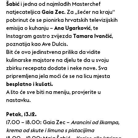
Šabić
i jedna od najmlađih Masterchef
natjecateljica
Gaia Zec
. Za „šećer na kraju“
pobrinut će se pionirka hrvatskih televizijskih
emisija o kuhanju –
Ana Ugarković
, te
Instagram gastro zvijezda
Tamara Ivančić
,
poznatija kao Ave Dulcis.
Bit će ovo jedinstvena prilika da vidite
kulinarske majstore na djelu te da u svoju
zbirku recepata dodate i neke nove. Sva
pripremljena jela moći će se na licu mjesta
besplatno i kušati.
A što će sve biti na meniju, provjerite u
nastavku.
Petak, 13.12.
17.00 – 18.00: Gaia Zec –
Arancini od škampa,
krema od skute i limuna s pistacijima