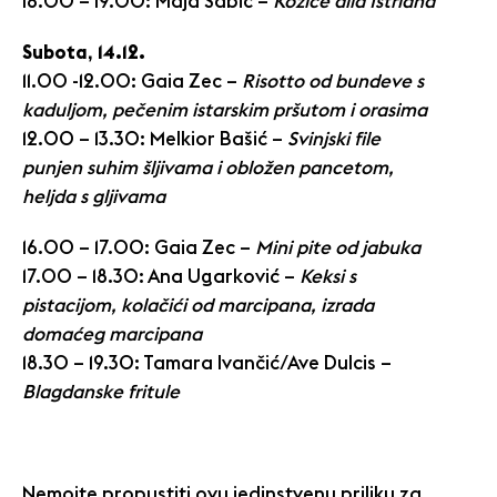
18.00 – 19.00: Maja Šabić –
Kozice alla Istriana
Subota, 14.12.
11.00 -12.00: Gaia Zec –
Risotto od bundeve s
kaduljom, pečenim istarskim pršutom i orasima
12.00 – 13.30: Melkior Bašić –
Svinjski file
punjen suhim šljivama i obložen pancetom,
heljda s gljivama
16.00 – 17.00: Gaia Zec –
Mini pite od jabuka
17.00 – 18.30: Ana Ugarković –
Keksi s
pistacijom, kolačići od marcipana, izrada
domaćeg marcipana
18.30 – 19.30: Tamara Ivančić/Ave Dulcis –
Blagdanske fritule
Nemojte propustiti ovu jedinstvenu priliku za