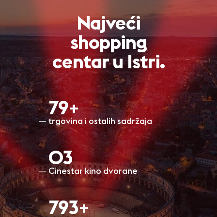
Najveći
shopping
centar u Istri.
80+
trgovina i ostalih sadržaja
O3
Cinestar kino dvorane
798+