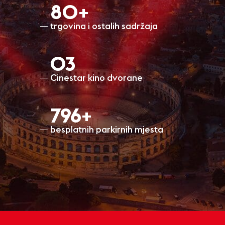
80+
trgovina i ostalih sadržaja
O3
Cinestar kino dvorane
798+
besplatnih parkirnih mjesta