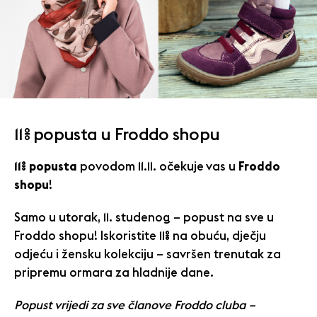
11% popusta u Froddo shopu
11% popusta
povodom 11.11. očekuje vas u
Froddo
shopu
!
Samo u utorak, 11. studenog – popust na sve u
Froddo shopu! Iskoristite 11% na obuću, dječju
odjeću i žensku kolekciju – savršen trenutak za
pripremu ormara za hladnije dane.
Popust vrijedi za sve članove Froddo cluba –