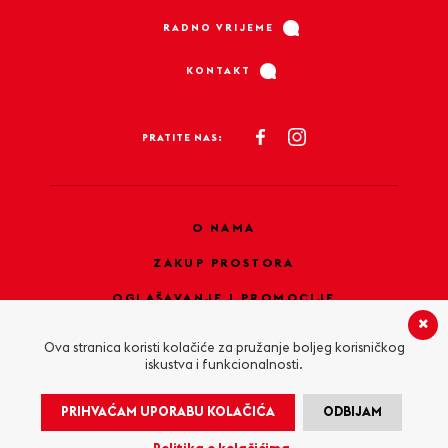
RADNO VRIJEME
KONTAKT
PRATITE NAS:
O NAMA
ZAKUP PROSTORA
OGLAŠAVANJE I PROMOCIJE
PRAVILA PRIVATNOSTI
Ova stranica koristi kolačiće za pružanje boljeg korisničkog
iskustva i funkcionalnosti.
KOLAČIĆI
PRIHVAĆAM UPORABU KOLAČIĆA
ODBIJAM